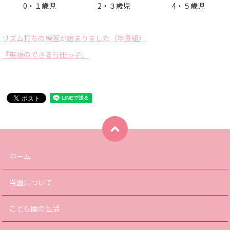
0・１歳児
2・３歳児
4・５歳児
リズム打ちの練習が始まりました（年長組）
『英語のできる行田っ子』
ホーム
当園について
こども園の生活